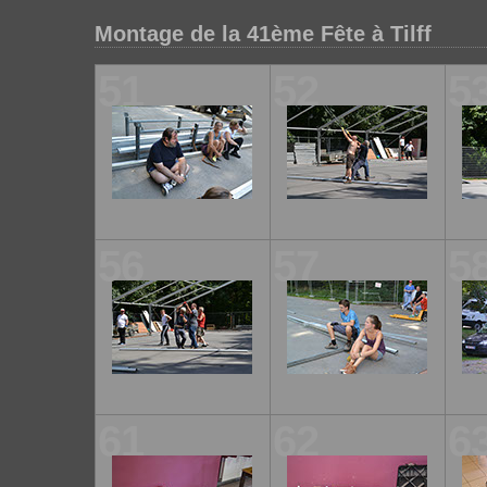
Montage de la 41ème Fête à Tilff
51
52
5
56
57
5
61
62
6