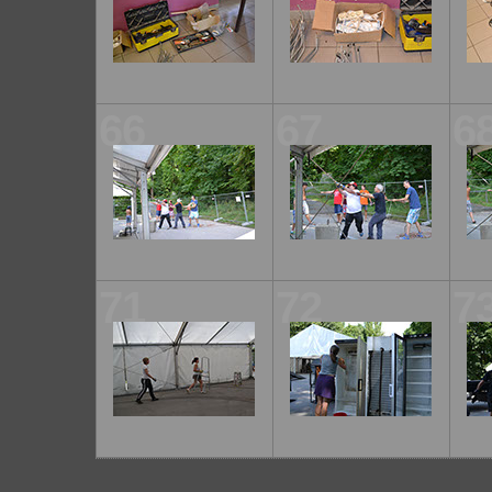
66
67
6
71
72
7